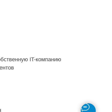
обственную IT-компанию
ентов
я