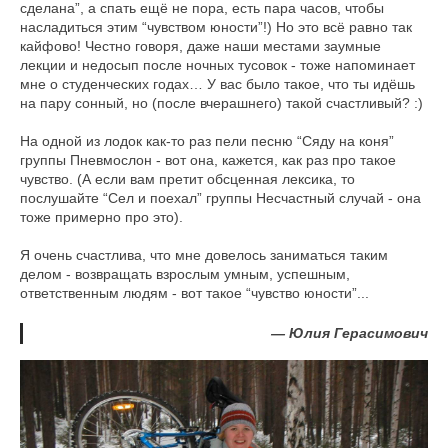
сделана”, а спать ещё не пора, есть пара часов, чтобы
насладиться этим “чувством юности”!) Но это всё равно так
кайфово! Честно говоря, даже наши местами заумные
лекции и недосып после ночных тусовок - тоже напоминает
мне о студенческих годах… У вас было такое, что ты идёшь
на пару сонный, но (после вчерашнего) такой счастливый? :)
На одной из лодок как-то раз пели песню “Сяду на коня”
группы Пневмослон - вот она, кажется, как раз про такое
чувство. (А если вам претит обсценная лексика, то
послушайте “Сел и поехал” группы Несчастный случай - она
тоже примерно про это).
Я очень счастлива, что мне довелось заниматься таким
делом - возвращать взрослым умным, успешным,
ответственным людям - вот такое “чувство юности”...
— Юлия Герасимович