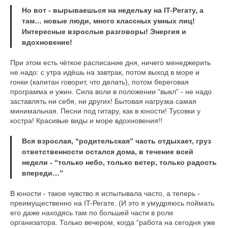
Но вот - вырываешься на недельку на IT-Регату, а
там… новые люди, много классных умных лиц!
Интересные взрослые разговоры! Энергия и
вдохновение!
При этом есть чёткое расписание дня, ничего менеджерить
не надо: с утра идёшь на завтрак, потом выход в море и
гонки (капитан говорит, что делать), потом береговая
программа и ужин. Сила воли в положении “выкл” - не надо
заставлять ни себя, ни других! Бытовая нагрузка самая
минимальная. Песни под гитару, как в юности! Тусовки у
костра! Красивые виды и море вдохновения!!
Вся взрослая, “родительская” часть отдыхает, груз
ответственности остался дома, в течение всей
недели - “только небо, только ветер, только радость
впереди…”
В юности - такое чувство я испытывала часто, а теперь -
преимущественно на IT-Регате. (И это я умудряюсь поймать
его даже находясь там по большей части в роли
организатора. Только вечером, когда “работа на сегодня уже