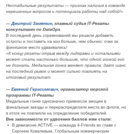
Нестабильные результаты — признак наличия в команде
нерешенных вопросов и потенциала работы над собой!»
—
Дмитрий Замятин
, главный судья IT-Регаты
консультант по DataOps
В последний день соревнований мы решили добавить
остроты и поставить на кон больше, чем обычно: очки за
финишное место удваивались!
«К концу регаты отрыв между лидерами и остальными
может стать настолько большим, что одной гонкой его
не догнать. Медальная гонка меняет правила: даёт шанс
на последний рывок и может сильно повлиять на
итоговый результат.
—
Евгений Герасимович
, организатор морской
программы IT-Регаты
Медальные гонки однозначно привнесли эмоции в
финальные заезды и перераспределили места во флоте, но
в итоге не повлияли на определение победителей.
Вне зависимости от удвоения баллов ими стали:
В дивизионе ACTIVE — команда 4-Friends во главе с
Сергеем Ковалевым, Глобальным коммерческим