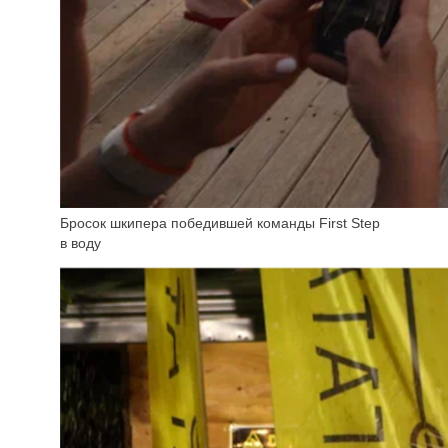
Бросок шкипера победившей команды First Step
в воду